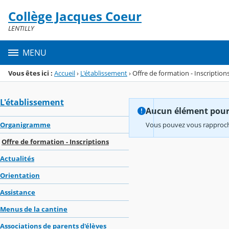
Panneau de gestion des cookies
Collège Jacques Coeur
Menu de la rubrique
Contenu
LENTILLY
MENU
Vous êtes ici :
Accueil
›
L'établissement
›
Offre de formation - Inscription
L'établissement
Aucun élément pour l
Organigramme
Vous pouvez vous rapproche
Offre de formation - Inscriptions
Actualités
Orientation
Assistance
Menus de la cantine
Associations de parents d'élèves