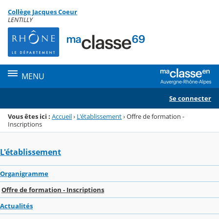
Panneau de gestion des cookies
Collège Jacques Coeur
Menu de la rubrique
Contenu
LENTILLY
MENU
Se connecter
Vous êtes ici :
Accueil
›
L'établissement
›
Offre de formation -
Inscriptions
L'établissement
Organigramme
Offre de formation - Inscriptions
Actualités