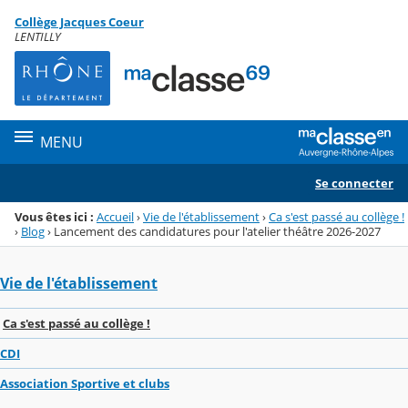
Panneau de gestion des cookies
Collège Jacques Coeur
Menu de la rubrique
Contenu
LENTILLY
MENU
Se connecter
Vous êtes ici :
Accueil
›
Vie de l'établissement
›
Ca s'est passé au collège !
›
Blog
›
Lancement des candidatures pour l'atelier théâtre 2026-2027
Vie de l'établissement
Ca s'est passé au collège !
CDI
Association Sportive et clubs