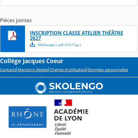
Pièces jointes
INSCRIPTION CLASSE ATELIER THÉÂTRE
2627
Télécharger
( .
pdf
,
210.77
ko
)
Collège Jacques Coeur
Contacts
Mentions légales
Chartes d'utilisation
Données personnelles