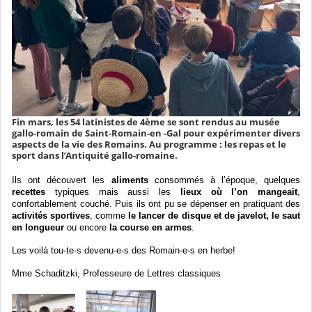
Fin mars, les 54 latinistes de 4ème se sont rendus au musée
gallo-romain de Saint-Romain-en -Gal pour expérimenter divers
aspects de la vie des Romains. Au programme : les repas et le
sport dans l’Antiquité gallo-romaine.
Ils ont d
écouvert les
aliments
consommés à l’époque, quelques
recettes
typiques mais aussi les
lieux où l’on mangeait
,
confortablement couché. Puis ils ont pu se dépenser en pratiquant des
activités sportives
, comme
le lancer de disque et de javelot,
le saut
en longueur
ou encore
la course en armes
.
Les voil
à tou-te-s devenu-e-s des Romain-e-s en herbe!
Mme Schaditzki, Professeure de Lettres classiques