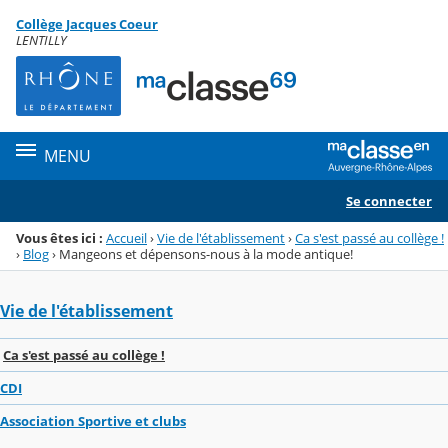
Panneau de gestion des cookies
Collège Jacques Coeur
Menu de la rubrique
Contenu
LENTILLY
MENU
Se connecter
Vous êtes ici :
Accueil
›
Vie de l'établissement
›
Ca s'est passé au collège !
›
Blog
›
Mangeons et dépensons-nous à la mode antique!
Vie de l'établissement
Ca s'est passé au collège !
CDI
Association Sportive et clubs