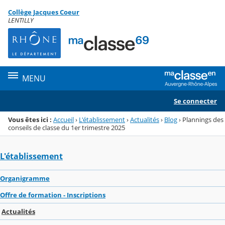
Panneau de gestion des cookies
Collège Jacques Coeur
Menu de la rubrique
Contenu
LENTILLY
MENU
Se connecter
Vous êtes ici :
Accueil
›
L'établissement
›
Actualités
›
Blog
›
Plannings des
conseils de classe du 1er trimestre 2025
L'établissement
Organigramme
Offre de formation - Inscriptions
Actualités