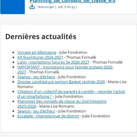
Planning_de_conseils_de_classe_4-3
Télécharger
( .
pdf
,
9.94
ko
)
Dernières actualités
Voyage en Allemagne
- Julie Fondreton
Kit fournitures 2026-2027
- Thomas Fornalik
Latin - inscriptions futures 5e 2026-2027
- Thomas Fornalik
IMPORTANT - Inscriptions pour l'année scolaire 2026-
2027
- Thomas Fornalik
Séance - jeu d'échecs
- Julie Fondreton
Dossier candidature section Basket rentrée 2026
- Marie-Lise
Romano
Création d'un collectif de parents à Lentilly - retarder l'achat
d'un smartphone ?
- Julie Fondreton
Plannings des conseils de classe du 2nd trimestre
2025/2026
- Marie-Lise Romano
Séance - jeu d'échecs
- Julie Fondreton
Escalade : championnat de district
- Julie Fondreton