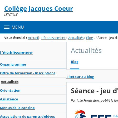
Panneau de gestion des cookies
Collège Jacques Coeur
Menu de la rubrique
Contenu
LENTILLY
MENU
Vous êtes ici :
Accueil
›
L'établissement
›
Actualités
›
Blog
›
Séance - jeu d
Actualités
L'établissement
Blog
Organigramme
Offre de formation - Inscriptions
‹
Retour au blog
Actualités
Séance - jeu d
Orientation
Assistance
Par Julie Fondreton, publié le l
Menus de la cantine
Associations de parents d'élèves