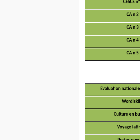
CESCE n
CA n 2
CA n 3
CA n 4
CA n 5
Evaluation nationale
Wordlskil
Culture en bu
Voyage lati