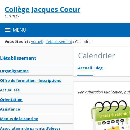
Panneau de gestion des cookies
Collège Jacques Coeur
Menu de la rubrique
Contenu
LENTILLY
MENU
Vous êtes ici :
Accueil
›
L'établissement
›
Calendrier
Calendrier
L'établissement
Accueil
Blog
Organigramme
Offre de formation - Inscriptions
Actualités
Par Publication Publication, pub
Orientation
Assistance
Menus de la cantine
Associations de parents d'élèves