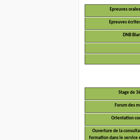
Epreuves orale
Epreuves écrite
DNB Bla
Stage de 
Forum des m
Orientation co
Ouverture de la consulta
formation dans le service 