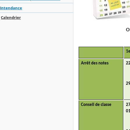
Intendance
Calendrier
O
1
Arrêt des notes
2
2
Conseil de classe
2
0