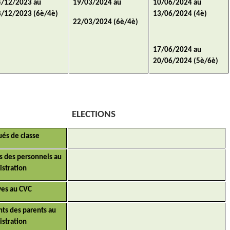
4/12/2023 au
19/03/2024 au
10/06/2024 au
8/12/2023 (6è/4è)
13/06/2024 (4è)
22/03/2024 (6è/4è)
17/06/2024 au
20/06/2024 (5è/6è)
ELECTIONS
ués de classe
s des personnels au
istration
ves au CVC
nts des parents au
istration