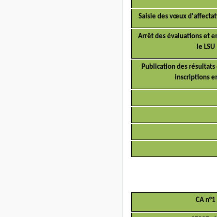
Saisie des vœux d'affectat
Arrêt des évaluations et 
le LSU
Publication des résultats 
inscriptions e
CA n°1