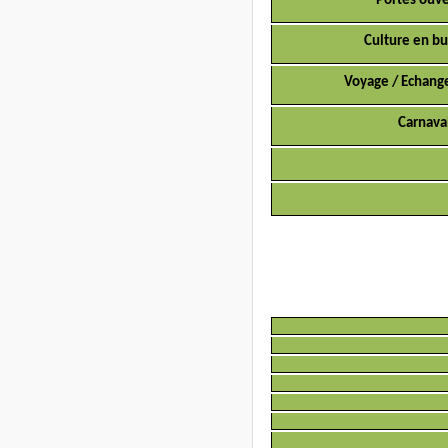
Portes ouve
Culture en bu
Voyage / Echang
Carnava